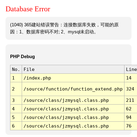
Database Error
(1040) 365建站错误警告：连接数据库失败，可能的原
因：1、数据库密码不对; 2、mysql未启动。
PHP Debug
No.
File
Line
1
/index.php
14
2
/source/function/function_extend.php
324
3
/source/class/jzmysql.class.php
211
4
/source/class/jzmysql.class.php
62
5
/source/class/jzmysql.class.php
94
6
/source/class/jzmysql.class.php
76