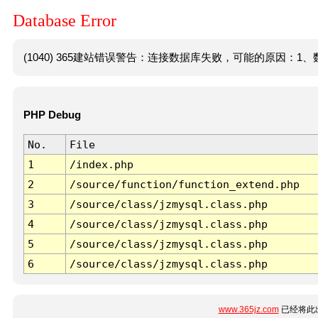
Database Error
(1040) 365建站错误警告：连接数据库失败，可能的原因：1、数
PHP Debug
No.
File
1
/index.php
2
/source/function/function_extend.php
3
/source/class/jzmysql.class.php
4
/source/class/jzmysql.class.php
5
/source/class/jzmysql.class.php
6
/source/class/jzmysql.class.php
www.365jz.com
已经将此