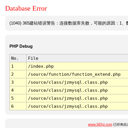
Database Error
(1040) 365建站错误警告：连接数据库失败，可能的原因：1、数
PHP Debug
No.
File
1
/index.php
2
/source/function/function_extend.php
3
/source/class/jzmysql.class.php
4
/source/class/jzmysql.class.php
5
/source/class/jzmysql.class.php
6
/source/class/jzmysql.class.php
www.365jz.com
已经将此