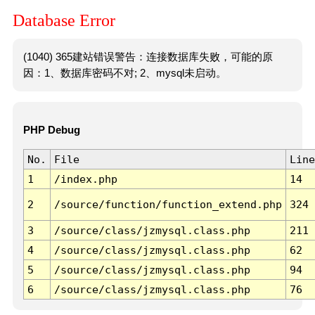
Database Error
(1040) 365建站错误警告：连接数据库失败，可能的原
因：1、数据库密码不对; 2、mysql未启动。
PHP Debug
No.
File
Line
1
/index.php
14
2
/source/function/function_extend.php
324
3
/source/class/jzmysql.class.php
211
4
/source/class/jzmysql.class.php
62
5
/source/class/jzmysql.class.php
94
6
/source/class/jzmysql.class.php
76