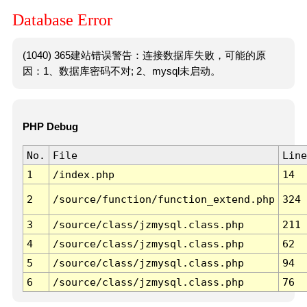
Database Error
(1040) 365建站错误警告：连接数据库失败，可能的原
因：1、数据库密码不对; 2、mysql未启动。
PHP Debug
No.
File
Line
1
/index.php
14
2
/source/function/function_extend.php
324
3
/source/class/jzmysql.class.php
211
4
/source/class/jzmysql.class.php
62
5
/source/class/jzmysql.class.php
94
6
/source/class/jzmysql.class.php
76