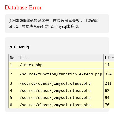
Database Error
(1040) 365建站错误警告：连接数据库失败，可能的原
因：1、数据库密码不对; 2、mysql未启动。
PHP Debug
No.
File
Line
1
/index.php
14
2
/source/function/function_extend.php
324
3
/source/class/jzmysql.class.php
211
4
/source/class/jzmysql.class.php
62
5
/source/class/jzmysql.class.php
94
6
/source/class/jzmysql.class.php
76