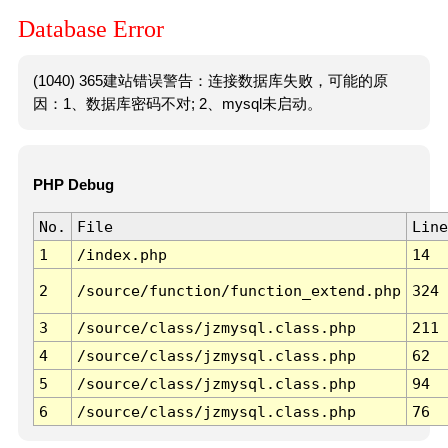
Database Error
(1040) 365建站错误警告：连接数据库失败，可能的原
因：1、数据库密码不对; 2、mysql未启动。
PHP Debug
No.
File
Line
1
/index.php
14
2
/source/function/function_extend.php
324
3
/source/class/jzmysql.class.php
211
4
/source/class/jzmysql.class.php
62
5
/source/class/jzmysql.class.php
94
6
/source/class/jzmysql.class.php
76