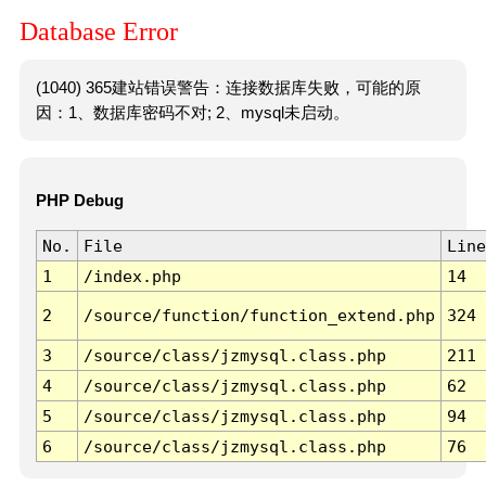
Database Error
(1040) 365建站错误警告：连接数据库失败，可能的原
因：1、数据库密码不对; 2、mysql未启动。
PHP Debug
No.
File
Line
1
/index.php
14
2
/source/function/function_extend.php
324
3
/source/class/jzmysql.class.php
211
4
/source/class/jzmysql.class.php
62
5
/source/class/jzmysql.class.php
94
6
/source/class/jzmysql.class.php
76