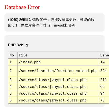
Database Error
(1040) 365建站错误警告：连接数据库失败，可能的原
因：1、数据库密码不对; 2、mysql未启动。
PHP Debug
No.
File
Line
1
/index.php
14
2
/source/function/function_extend.php
324
3
/source/class/jzmysql.class.php
211
4
/source/class/jzmysql.class.php
62
5
/source/class/jzmysql.class.php
94
6
/source/class/jzmysql.class.php
76