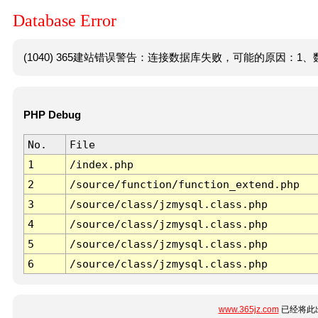
Database Error
(1040) 365建站错误警告：连接数据库失败，可能的原因：1、数
PHP Debug
No.
File
1
/index.php
2
/source/function/function_extend.php
3
/source/class/jzmysql.class.php
4
/source/class/jzmysql.class.php
5
/source/class/jzmysql.class.php
6
/source/class/jzmysql.class.php
www.365jz.com
已经将此