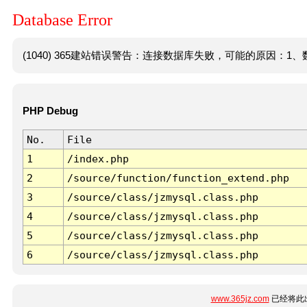
Database Error
(1040) 365建站错误警告：连接数据库失败，可能的原因：1、数
PHP Debug
No.
File
1
/index.php
2
/source/function/function_extend.php
3
/source/class/jzmysql.class.php
4
/source/class/jzmysql.class.php
5
/source/class/jzmysql.class.php
6
/source/class/jzmysql.class.php
www.365jz.com
已经将此