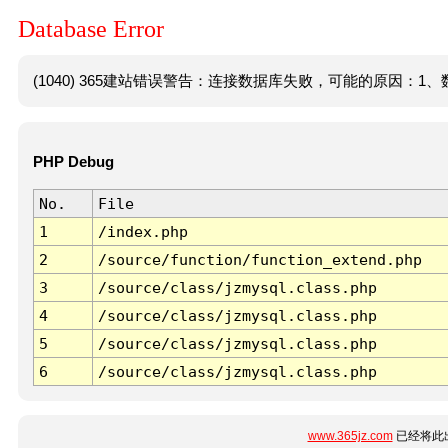
Database Error
(1040) 365建站错误警告：连接数据库失败，可能的原因：1、数
PHP Debug
No.
File
1
/index.php
2
/source/function/function_extend.php
3
/source/class/jzmysql.class.php
4
/source/class/jzmysql.class.php
5
/source/class/jzmysql.class.php
6
/source/class/jzmysql.class.php
www.365jz.com
已经将此