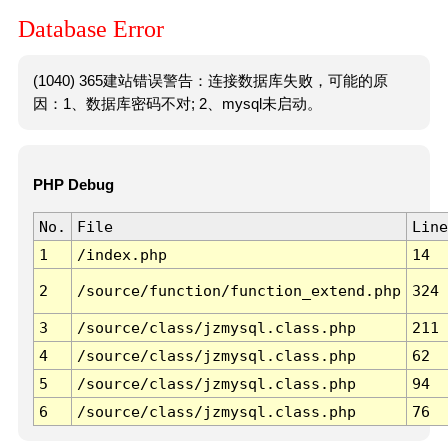
Database Error
(1040) 365建站错误警告：连接数据库失败，可能的原
因：1、数据库密码不对; 2、mysql未启动。
PHP Debug
No.
File
Line
1
/index.php
14
2
/source/function/function_extend.php
324
3
/source/class/jzmysql.class.php
211
4
/source/class/jzmysql.class.php
62
5
/source/class/jzmysql.class.php
94
6
/source/class/jzmysql.class.php
76