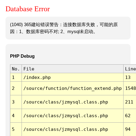
Database Error
(1040) 365建站错误警告：连接数据库失败，可能的原
因：1、数据库密码不对; 2、mysql未启动。
PHP Debug
No.
File
Line
1
/index.php
13
2
/source/function/function_extend.php
1548
3
/source/class/jzmysql.class.php
211
4
/source/class/jzmysql.class.php
62
5
/source/class/jzmysql.class.php
94