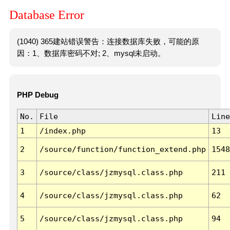
Database Error
(1040) 365建站错误警告：连接数据库失败，可能的原
因：1、数据库密码不对; 2、mysql未启动。
PHP Debug
No.
File
Line
1
/index.php
13
2
/source/function/function_extend.php
1548
3
/source/class/jzmysql.class.php
211
4
/source/class/jzmysql.class.php
62
5
/source/class/jzmysql.class.php
94