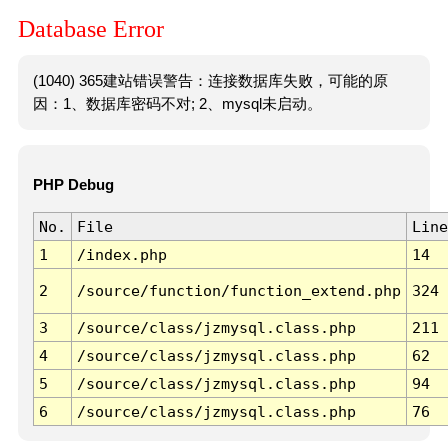
Database Error
(1040) 365建站错误警告：连接数据库失败，可能的原
因：1、数据库密码不对; 2、mysql未启动。
PHP Debug
No.
File
Line
1
/index.php
14
2
/source/function/function_extend.php
324
3
/source/class/jzmysql.class.php
211
4
/source/class/jzmysql.class.php
62
5
/source/class/jzmysql.class.php
94
6
/source/class/jzmysql.class.php
76