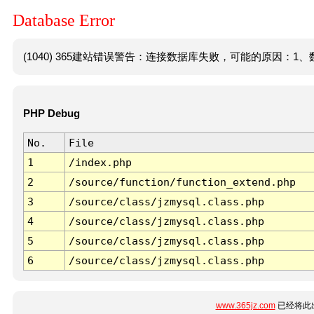
Database Error
(1040) 365建站错误警告：连接数据库失败，可能的原因：1、数
PHP Debug
No.
File
1
/index.php
2
/source/function/function_extend.php
3
/source/class/jzmysql.class.php
4
/source/class/jzmysql.class.php
5
/source/class/jzmysql.class.php
6
/source/class/jzmysql.class.php
www.365jz.com
已经将此