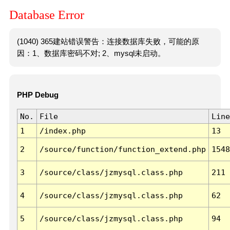
Database Error
(1040) 365建站错误警告：连接数据库失败，可能的原
因：1、数据库密码不对; 2、mysql未启动。
PHP Debug
No.
File
Line
1
/index.php
13
2
/source/function/function_extend.php
1548
3
/source/class/jzmysql.class.php
211
4
/source/class/jzmysql.class.php
62
5
/source/class/jzmysql.class.php
94