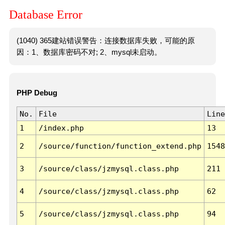
Database Error
(1040) 365建站错误警告：连接数据库失败，可能的原
因：1、数据库密码不对; 2、mysql未启动。
PHP Debug
No.
File
Line
1
/index.php
13
2
/source/function/function_extend.php
1548
3
/source/class/jzmysql.class.php
211
4
/source/class/jzmysql.class.php
62
5
/source/class/jzmysql.class.php
94