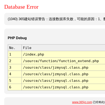
Database Error
(1040) 365建站错误警告：连接数据库失败，可能的原因：1、数
PHP Debug
No.
File
1
/index.php
2
/source/function/function_extend.php
3
/source/class/jzmysql.class.php
4
/source/class/jzmysql.class.php
5
/source/class/jzmysql.class.php
6
/source/class/jzmysql.class.php
www.365jz.com
已经将此