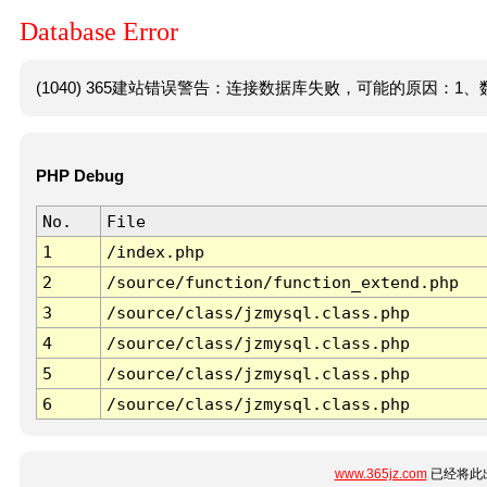
Database Error
(1040) 365建站错误警告：连接数据库失败，可能的原因：1、数
PHP Debug
No.
File
1
/index.php
2
/source/function/function_extend.php
3
/source/class/jzmysql.class.php
4
/source/class/jzmysql.class.php
5
/source/class/jzmysql.class.php
6
/source/class/jzmysql.class.php
www.365jz.com
已经将此