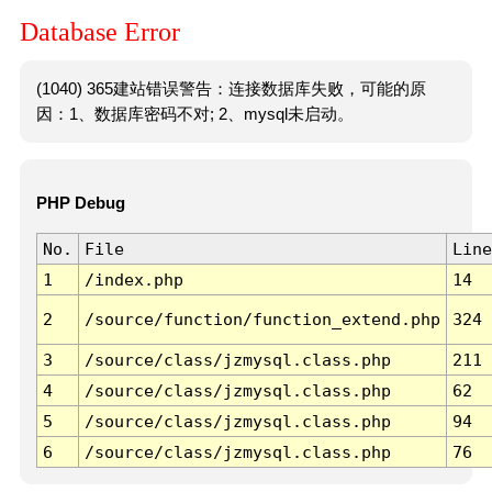
Database Error
(1040) 365建站错误警告：连接数据库失败，可能的原
因：1、数据库密码不对; 2、mysql未启动。
PHP Debug
No.
File
Line
1
/index.php
14
2
/source/function/function_extend.php
324
3
/source/class/jzmysql.class.php
211
4
/source/class/jzmysql.class.php
62
5
/source/class/jzmysql.class.php
94
6
/source/class/jzmysql.class.php
76