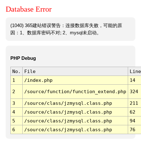
Database Error
(1040) 365建站错误警告：连接数据库失败，可能的原
因：1、数据库密码不对; 2、mysql未启动。
PHP Debug
No.
File
Line
1
/index.php
14
2
/source/function/function_extend.php
324
3
/source/class/jzmysql.class.php
211
4
/source/class/jzmysql.class.php
62
5
/source/class/jzmysql.class.php
94
6
/source/class/jzmysql.class.php
76