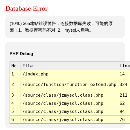
Database Error
(1040) 365建站错误警告：连接数据库失败，可能的原
因：1、数据库密码不对; 2、mysql未启动。
PHP Debug
No.
File
Line
1
/index.php
14
2
/source/function/function_extend.php
324
3
/source/class/jzmysql.class.php
211
4
/source/class/jzmysql.class.php
62
5
/source/class/jzmysql.class.php
94
6
/source/class/jzmysql.class.php
76