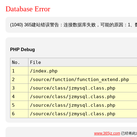
Database Error
(1040) 365建站错误警告：连接数据库失败，可能的原因：1、数
PHP Debug
No.
File
1
/index.php
2
/source/function/function_extend.php
3
/source/class/jzmysql.class.php
4
/source/class/jzmysql.class.php
5
/source/class/jzmysql.class.php
6
/source/class/jzmysql.class.php
www.365jz.com
已经将此